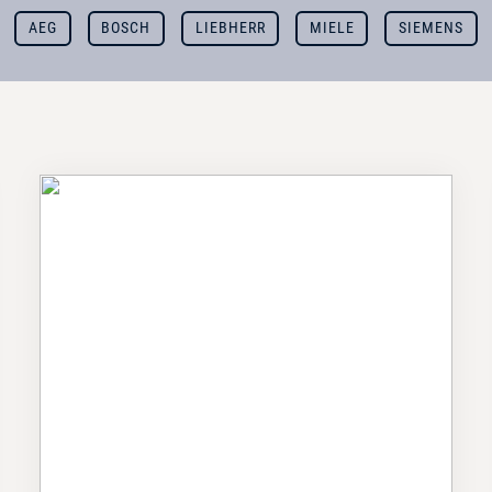
AEG
BOSCH
LIEBHERR
MIELE
SIEMENS